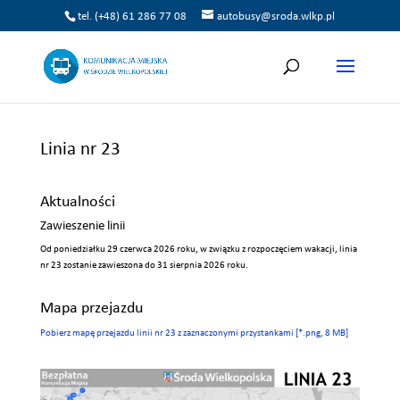
tel. (+48) 61 286 77 08
autobusy@sroda.wlkp.pl
Linia nr 23
Aktualności
Zawieszenie linii
Od poniedziałku 29 czerwca 2026 roku, w związku z rozpoczęciem wakacji, linia
nr 23 zostanie zawieszona do 31 sierpnia 2026 roku.
Mapa przejazdu
Pobierz mapę przejazdu linii nr 23 z zaznaczonymi przystankami [*.png, 8 MB]