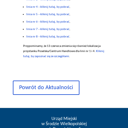
linia nr 4 – kliknij tutaj, by pobrać
,
linia nr 5 – kliknij tutaj, by pobrać
,
linia nr 6 – kliknij tutaj, by pobrać
,
linia nr 7 – kliknij tutaj, by pobrać
,
linia nr 8 – kliknij tutaj, by pobrać
.
Przypominamy, że 13 czerwca zmienia się również lokalizacja
przystanku Poselska/Centrum Handlowe dla linii nr 1 i 4.
Kliknij
tutaj, by zapoznać się ze szczegółami
.
Powrót do Aktualności
Urząd Miejski
w Środzie Wielkopolskiej