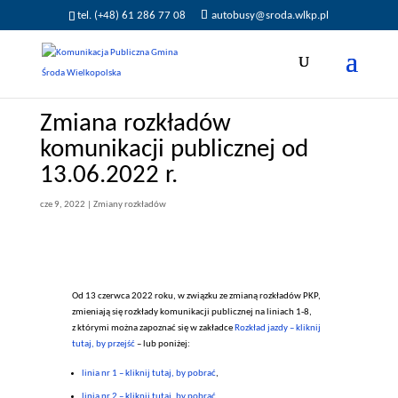
tel. (+48) 61 286 77 08
autobusy@sroda.wlkp.pl
Zmiana rozkładów
komunikacji publicznej od
13.06.2022 r.
cze 9, 2022
|
Zmiany rozkładów
Od 13 czerwca 2022 roku, w związku ze zmianą rozkładów PKP,
zmieniają się rozkłady komunikacji publicznej na liniach 1-8,
z którymi można zapoznać się w zakładce
Rozkład jazdy – kliknij
tutaj, by przejść
– lub poniżej:
linia nr 1 – kliknij tutaj, by pobrać
,
linia nr 2 – kliknij tutaj, by pobrać
,