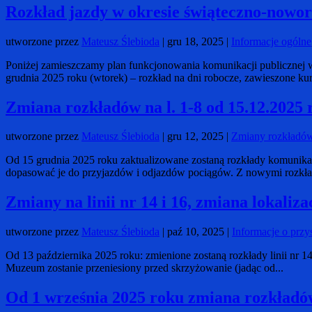
Rozkład jazdy w okresie świąteczno-now
utworzone przez
Mateusz Ślebioda
|
gru 18, 2025
|
Informacje ogólne
Poniżej zamieszczamy plan funkcjonowania komunikacji publicznej w
grudnia 2025 roku (wtorek) – rozkład na dni robocze, zawieszone kur
Zmiana rozkładów na l. 1-8 od 15.12.2025 r
utworzone przez
Mateusz Ślebioda
|
gru 12, 2025
|
Zmiany rozkładó
Od 15 grudnia 2025 roku zaktualizowane zostaną rozkłady komunikacj
dopasować je do przyjazdów i odjazdów pociągów. Z nowymi rozkła
Zmiany na linii nr 14 i 16, zmiana lokali
utworzone przez
Mateusz Ślebioda
|
paź 10, 2025
|
Informacje o przy
Od 13 października 2025 roku: zmienione zostaną rozkłady linii nr 
Muzeum zostanie przeniesiony przed skrzyżowanie (jadąc od...
Od 1 września 2025 roku zmiana rozkładó