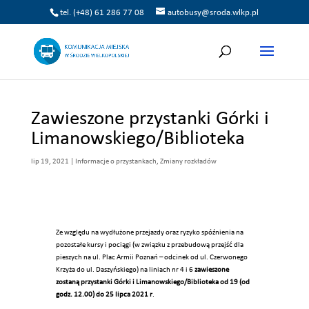
tel. (+48) 61 286 77 08
autobusy@sroda.wlkp.pl
Zawieszone przystanki Górki i
Limanowskiego/Biblioteka
lip 19, 2021
|
Informacje o przystankach
,
Zmiany rozkładów
Ze względu na wydłużone przejazdy oraz ryzyko spóźnienia na
pozostałe kursy i pociągi (w związku z przebudową przejść dla
pieszych na ul. Plac Armii Poznań – odcinek od ul. Czerwonego
Krzyża do ul. Daszyńskiego) na liniach nr 4 i 6
zawieszone
zostaną przystanki Górki i Limanowskiego/Biblioteka od 19 (od
godz. 12.00) do 25 lipca 2021 r
.