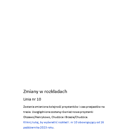
Zmiany w rozkładach
Linia nr 10
Zostanie zmieniona kolejność przystanków i czas przejazdów na
trasie. Uwzględnione zostaną również nowe przystanki
Olszewo/Henrykowo, Chudzice i Brzezie/Chudzice.
Kliknij tutaj, by wyświetlić rozkład l. nr 10 obowiązujący od 16
października 2023 roku
.