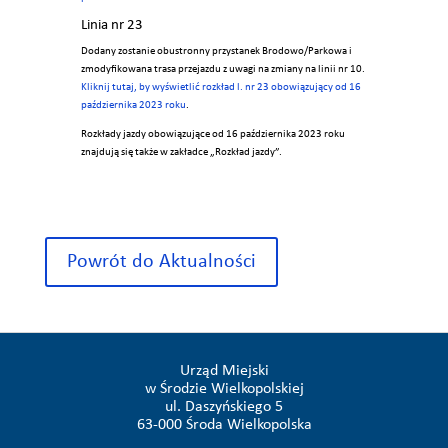
Linia nr 23
Dodany zostanie obustronny przystanek Brodowo/Parkowa i
zmodyfikowana trasa przejazdu z uwagi na zmiany na linii nr 10.
Kliknij tutaj, by wyświetlić rozkład l. nr 23 obowiązujący od 16
października 2023 roku
.
Rozkłady jazdy obowiązujące od 16 października 2023 roku
znajdują się także w zakładce „Rozkład jazdy”.
Powrót do Aktualności
Urząd Miejski
w Środzie Wielkopolskiej
ul. Daszyńskiego 5
63-000 Środa Wielkopolska