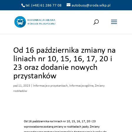
tel. (+48) 61 286 77 08
autobusy@sroda.wlkp.pl
Od 16 października zmiany na
liniach nr 10, 15, 16, 17, 20 i
23 oraz dodanie nowych
przystanków
paź 11, 2023
|
Informacje o przystankach
,
Informacje ogólne
,
Zmiany
rozkładów
Od 16 października na liniach nr 10, 15, 16, 17, 20 i 23
wprowadzone zostaną zmiany w rozkładach jazdy. Zmiany