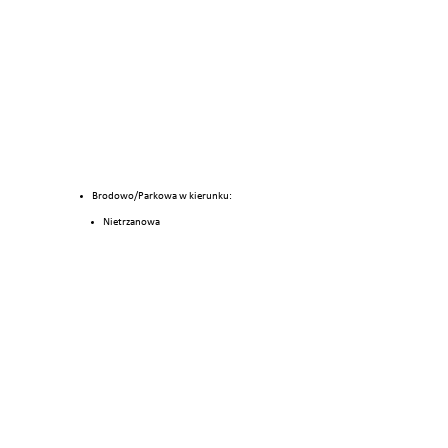
Brodowo/Parkowa w kierunku:
Nietrzanowa