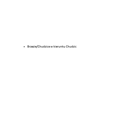
Brzezie/Chudzice w kierunku Chudzic