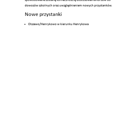
spowodowane zostaną koniecznością dostosowania kursów do
dowozów szkolnych oraz uwzględnieniem nowych przystanków.
Nowe przystanki
Olszewo/Henrykowo w kierunku Henrykowa