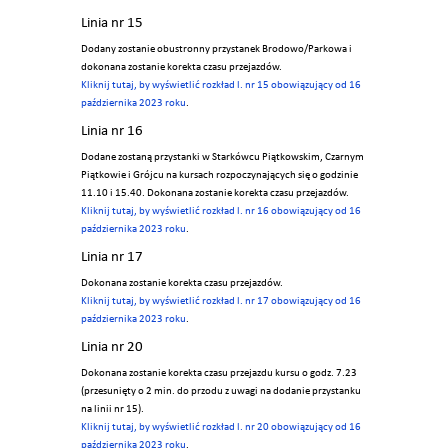
Linia nr 15
Dodany zostanie obustronny przystanek Brodowo/Parkowa i
dokonana zostanie korekta czasu przejazdów.
Kliknij tutaj, by wyświetlić rozkład l. nr 15 obowiązujący od 16
października 2023 roku
.
Linia nr 16
Dodane zostaną przystanki w Starkówcu Piątkowskim, Czarnym
Piątkowie i Grójcu na kursach rozpoczynających się o godzinie
11.10 i 15.40. Dokonana zostanie korekta czasu przejazdów.
Kliknij tutaj, by wyświetlić rozkład l. nr 16 obowiązujący od 16
października 2023 roku
.
Linia nr 17
Dokonana zostanie korekta czasu przejazdów.
Kliknij tutaj, by wyświetlić rozkład l. nr 17 obowiązujący od 16
października 2023 roku
.
Linia nr 20
Dokonana zostanie korekta czasu przejazdu kursu o godz. 7.23
(przesunięty o 2 min. do przodu z uwagi na dodanie przystanku
na linii nr 15).
Kliknij tutaj, by wyświetlić rozkład l. nr 20 obowiązujący od 16
października 2023 roku
.