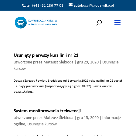
tel. (+48) 61 286 77 08
autobusy@sroda.wlkp.pl
Usunięty pierwszy kurs linii nr 21
utworzone przez
Mateusz Ślebioda
|
gru 29, 2020
|
Usunięcie
kursów
Decyzją Zarządu Powiatu Średzkiego od 1 stycznia 2021 roku na linii nr 21 został
usunięty pierwszy kurs (rozpoczynający się o godz. 04.22). Reszta kursów
pozostała bez...
System monitorowania frekwencji
utworzone przez
Mateusz Ślebioda
|
gru 15, 2020
|
Informacje
ogólne
,
Usunięcie kursów