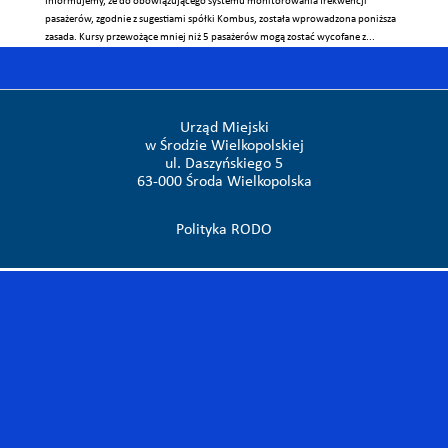
Informujemy, że do obowiązującego systemu monitorowania frekwencji
pasażerów, zgodnie z sugestiami spółki Kombus, została wprowadzona poniższa
zasada. Kursy przewożące mniej niż 5 pasażerów mogą zostać wycofane z...
Urząd Miejski
w Środzie Wielkopolskiej
ul. Daszyńskiego 5
63-000 Środa Wielkopolska
Polityka RODO