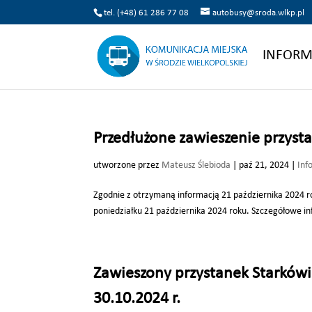
tel. (+48) 61 286 77 08
autobusy@sroda.wlkp.pl
INFORM
Przedłużone zawieszenie przystan
utworzone przez
Mateusz Ślebioda
|
paź 21, 2024
|
Inf
Zgodnie z otrzymaną informacją 21 października 2024 ro
poniedziałku 21 października 2024 roku. Szczegółowe in
Zawieszony przystanek Starkówiec
30.10.2024 r.