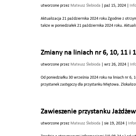
utworzone przez
Mateusz Ślebioda
|
paź 15, 2024
|
Inf
Aktualizacja 21 października 2024 roku Zgodnie z otrz
także w poniedziałek 21 października 2024 roku. Aktual
Zmiany na liniach nr 6, 10, 11 i
utworzone przez
Mateusz Ślebioda
|
wrz 26, 2024
|
Inf
Od poniedziałku 30 września 2024 roku na liniach nr 6,
przystanek zastępczy dla przystanku Miętowa. Zlokali
Zawieszenie przystanku Jażdżews
utworzone przez
Mateusz Ślebioda
|
sie 19, 2024
|
Info