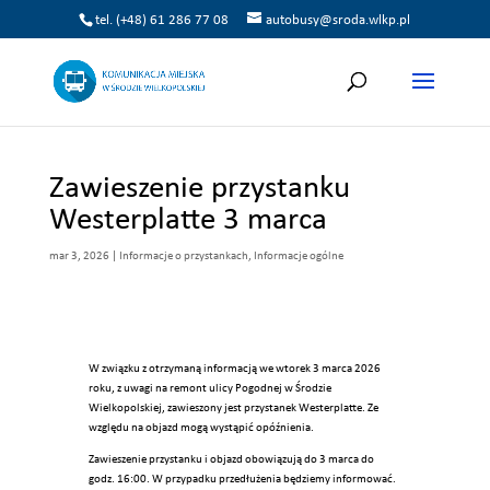
tel. (+48) 61 286 77 08
autobusy@sroda.wlkp.pl
Zawieszenie przystanku
Westerplatte 3 marca
mar 3, 2026
|
Informacje o przystankach
,
Informacje ogólne
W związku z otrzymaną informacją we wtorek 3 marca 2026
roku, z uwagi na remont ulicy Pogodnej w Środzie
Wielkopolskiej, zawieszony jest przystanek Westerplatte. Ze
względu na objazd mogą wystąpić opóźnienia.
Zawieszenie przystanku i objazd obowiązują do 3 marca do
godz. 16:00. W przypadku przedłużenia będziemy informować.