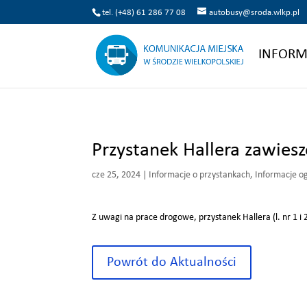
tel. (+48) 61 286 77 08
autobusy@sroda.wlkp.pl
INFORM
Przystanek Hallera zawies
cze 25, 2024
|
Informacje o przystankach
,
Informacje o
Z uwagi na prace drogowe, przystanek Hallera (l. nr 1 i
Powrót do Aktualności