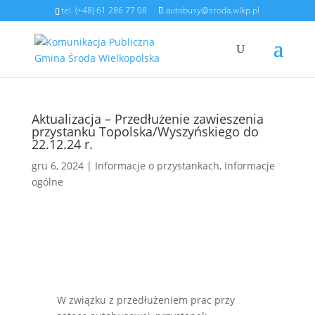
tel. (+48) 61 286 77 08
autobusy@sroda.wlkp.pl
Aktualizacja – Przedłużenie zawieszenia
przystanku Topolska/Wyszyńskiego do
22.12.24 r.
gru 6, 2024
|
Informacje o przystankach
,
Informacje
ogólne
W związku z przedłużeniem prac przy