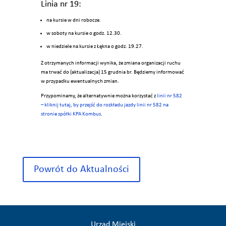
Linia nr 19:
na kursie w dni robocze.
w soboty na kursie o godz. 12.30.
w niedziele na kursie z Łękna o godz. 19.27.
Z otrzymanych informacji wynika, że zmiana organizacji ruchu
ma trwać do (aktualizacja) 15 grudnia br. Będziemy informować
w przypadku ewentualnych zmian.
Przypominamy, że alternatywnie można korzystać z
linii nr 582
– kliknij tutaj, by przejść do rozkładu jazdy linii nr 582 na
stronie spółki KPA Kombus
.
Powrót do Aktualności
Urząd Miejski