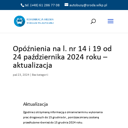
tel. (+48) 61 286 77 08
autobusy@sroda.wlkp.pl
Opóźnienia na l. nr 14 i 19 od
24 października 2024 roku –
aktualizacja
paź 23, 2024
|
Bez kategorii
Aktualizacja
Zgodnie z otrzymaną informacją o zmianie terminu wykonania
prac drogowych do 15 grudnia br., poniższe zmiany zostaną
przedłużone również do 15 grudnia 2024 roku.