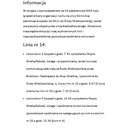
Informacja
W związku z wprowadzeniem od 24 października 2024 roku
(piątek) zmiany organizacji ruchu na ulicy Kórnickiej
(zamknięcie wjazdu od DK11 do Środy Wielkopolskiej), został
wyznaczony objazd przez ulicę Niedziałkowskiego. Zmieniona
trasa będzie dotyczyć niżej wymienionych linii i
najprawdopodobniej spowoduje opóźnienia na kursach.
Linia nr 14:
na kursie nr 2 (wyjazd o godz. 7.42 z przystanku Słupia
Wielka/Szkoła). Uwaga – przypominamy, że ten kurs jest
kontynuacją całej trasy ze Środy Wielkopolskiej przez
Brodowo i Nadziejewo do Słupi Wielkiej, i powrotnie do
Środy Wielkopolskiej, tj. kursu linii nr 15 o godz. 6.57 (2 kurs)
oraz kursu linii nr 20 o godz. 7.25 (2 kurs).
na kursie nr 5 (wyjazd o godz. 15.05 z przystanku Słupia
Wielka/Szkoła). Uwaga – opóźnienie na tym kursie może
spowodować opóźnienie na następującym po nim kursie linii
nr 20 o godz. 15.30 (kurs nr 4).