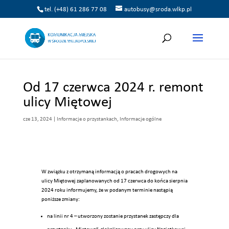
tel. (+48) 61 286 77 08
autobusy@sroda.wlkp.pl
Od 17 czerwca 2024 r. remont
ulicy Miętowej
cze 13, 2024
|
Informacje o przystankach
,
Informacje ogólne
W związku z otrzymaną informacją o pracach drogowych na
ulicy Miętowej zaplanowanych od 17 czerwca do końca sierpnia
2024 roku informujemy, że w podanym terminie nastąpią
poniższe zmiany:
na linii nr 4 – utworzony zostanie przystanek zastępczy dla