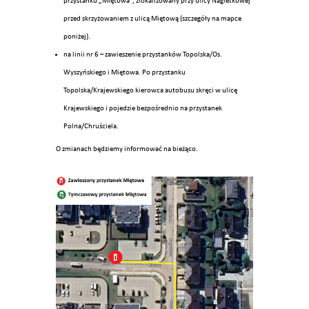
przystanku „Miętowa”, zlokalizowany przy ulicy Nagietkowej
przed skrzyżowaniem z ulicą Miętową (szczegóły na mapce
poniżej).
na linii nr 6 – zawieszenie przystanków Topolska/Os.
Wyszyńskiego i Miętowa. Po przystanku
Topolska/Krajewskiego kierowca autobusu skręci w ulicę
Krajewskiego i pojedzie bezpośrednio na przystanek
Polna/Chruściela.
O zmianach będziemy informować na bieżąco.