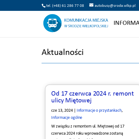
tel. (+48) 61 286 77 08
autobusy@sroda.wlkp.pl
INFORMA
Aktualności
Od 17 czerwca 2024 r. remont
ulicy Miętowej
cze 13, 2024
|
Informacje o przystankach
,
Informacje ogólne
W związku z remontem ul. Miętowej od 17
czerwca 2024 roku wprowadzone zostaną