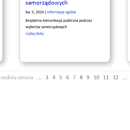
samorządowych
kw. 5, 2024
|
Informacje ogólne
Bezpłatna komunikacja publiczna podczas
wyborów samorządowych
czytaj dalej
rzednia strona
...
3
4
5
6
7
8
9
10
11
12
...