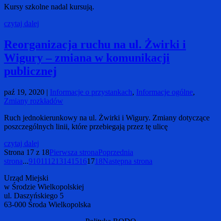
Kursy szkolne nadal kursują.
czytaj dalej
Reorganizacja ruchu na ul. Żwirki i
Wigury – zmiana w komunikacji
publicznej
paź 19, 2020
|
Informacje o przystankach
,
Informacje ogólne
,
Zmiany rozkładów
Ruch jednokierunkowy na ul. Żwirki i Wigury. Zmiany dotyczące
poszczególnych linii, które przebiegają przez tę ulicę
czytaj dalej
Strona 17 z 18
Pierwsza strona
Poprzednia
strona
...
9
10
11
12
13
14
15
16
17
18
Następna strona
Urząd Miejski
w Środzie Wielkopolskiej
ul. Daszyńskiego 5
63-000 Środa Wielkopolska