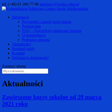
tel. (+48) 61 286 77 08
autobusy@sroda.wlkp.pl
Informacje
Przystanki i zasady korzystania
Podział linii
FAQ – Najczęściej zadawane pytania
O komunikacji
Podstawa prawna
Aktualności
Rozkład jazdy
Kontakt
Deklaracja dostępności
Zaznacz stronę
Aktualności
Zawieszone kursy szkolne od 29 marca
2021 roku